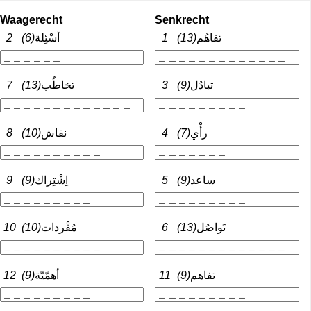
Waagerecht
Senkrecht
2
(6)
أسْئِلة
1
(13)
تفاهُم
7
(13)
تخاطُب
3
(9)
تبادُل
8
(10)
نقاش
4
(7)
رأْي
9
(9)
اِشْتِراك
5
(9)
ساعد
10
(10)
مُفْردات
6
(13)
تَواصُل
12
(9)
أهمّيّة
11
(9)
تفاهم