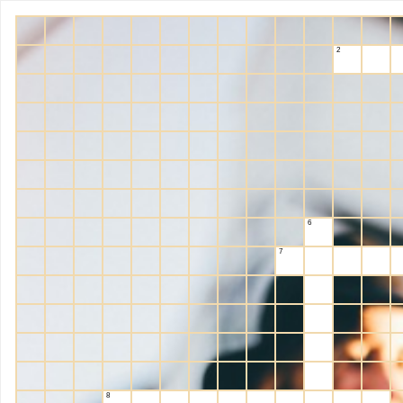
2
6
7
8